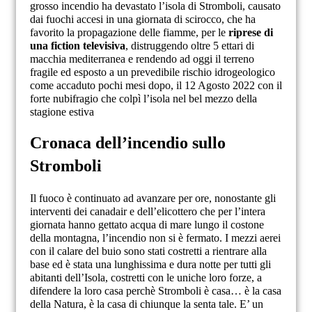
grosso incendio ha devastato l’isola di Stromboli, causato
dai fuochi accesi in una giornata di scirocco, che ha
favorito la propagazione delle fiamme, per le
riprese di
una fiction televisiva
, distruggendo oltre 5 ettari di
macchia mediterranea e rendendo ad oggi il terreno
fragile ed esposto a un prevedibile rischio idrogeologico
come accaduto pochi mesi dopo, il 12 Agosto 2022 con il
forte nubifragio che colpì l’isola nel bel mezzo della
stagione estiva
Cronaca dell’incendio sullo
Stromboli
Il fuoco è continuato ad avanzare per ore, nonostante gli
interventi dei canadair e dell’elicottero che per l’intera
giornata hanno gettato acqua di mare lungo il costone
della montagna, l’incendio non si è fermato. I mezzi aerei
con il calare del buio sono stati costretti a rientrare alla
base ed è stata una lunghissima e dura notte per tutti gli
abitanti dell’Isola, costretti con le uniche loro forze, a
difendere la loro casa perchè Stromboli è casa… è la casa
della Natura, è la casa di chiunque la senta tale. E’ un