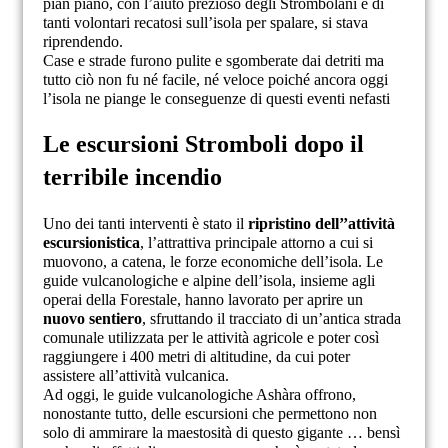
pian piano, con l’aiuto prezioso degli Strombolani e di
tanti volontari recatosi sull’isola per spalare, si stava
riprendendo.
Case e strade furono pulite e sgomberate dai detriti ma
tutto ciò non fu né facile, né veloce poiché ancora oggi
l’isola ne piange le conseguenze di questi eventi nefasti
Le escursioni Stromboli dopo il
terribile incendio
Uno dei tanti interventi è stato il
ripristino dell’’attività
escursionistica
, l’attrattiva principale attorno a cui si
muovono, a catena, le forze economiche dell’isola. Le
guide vulcanologiche e alpine dell’isola, insieme agli
operai della Forestale, hanno lavorato per aprire un
nuovo sentiero
, sfruttando il tracciato di un’antica strada
comunale utilizzata per le attività agricole e poter così
raggiungere i 400 metri di altitudine, da cui poter
assistere all’attività vulcanica.
Ad oggi, le guide vulcanologiche Ashàra offrono,
nonostante tutto, delle escursioni che permettono non
solo di ammirare la maestosità di questo gigante … bensì