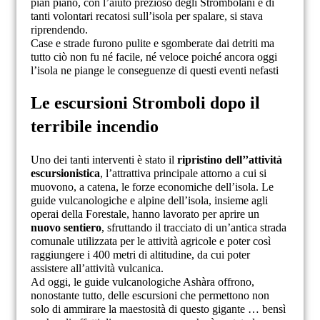
pian piano, con l’aiuto prezioso degli Strombolani e di
tanti volontari recatosi sull’isola per spalare, si stava
riprendendo.
Case e strade furono pulite e sgomberate dai detriti ma
tutto ciò non fu né facile, né veloce poiché ancora oggi
l’isola ne piange le conseguenze di questi eventi nefasti
Le escursioni Stromboli dopo il
terribile incendio
Uno dei tanti interventi è stato il
ripristino dell’’attività
escursionistica
, l’attrattiva principale attorno a cui si
muovono, a catena, le forze economiche dell’isola. Le
guide vulcanologiche e alpine dell’isola, insieme agli
operai della Forestale, hanno lavorato per aprire un
nuovo sentiero
, sfruttando il tracciato di un’antica strada
comunale utilizzata per le attività agricole e poter così
raggiungere i 400 metri di altitudine, da cui poter
assistere all’attività vulcanica.
Ad oggi, le guide vulcanologiche Ashàra offrono,
nonostante tutto, delle escursioni che permettono non
solo di ammirare la maestosità di questo gigante … bensì