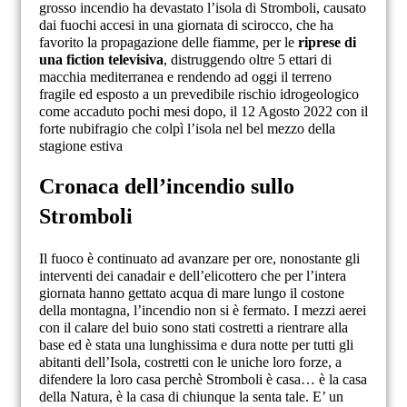
grosso incendio ha devastato l’isola di Stromboli, causato
dai fuochi accesi in una giornata di scirocco, che ha
favorito la propagazione delle fiamme, per le
riprese di
una fiction televisiva
, distruggendo oltre 5 ettari di
macchia mediterranea e rendendo ad oggi il terreno
fragile ed esposto a un prevedibile rischio idrogeologico
come accaduto pochi mesi dopo, il 12 Agosto 2022 con il
forte nubifragio che colpì l’isola nel bel mezzo della
stagione estiva
Cronaca dell’incendio sullo
Stromboli
Il fuoco è continuato ad avanzare per ore, nonostante gli
interventi dei canadair e dell’elicottero che per l’intera
giornata hanno gettato acqua di mare lungo il costone
della montagna, l’incendio non si è fermato. I mezzi aerei
con il calare del buio sono stati costretti a rientrare alla
base ed è stata una lunghissima e dura notte per tutti gli
abitanti dell’Isola, costretti con le uniche loro forze, a
difendere la loro casa perchè Stromboli è casa… è la casa
della Natura, è la casa di chiunque la senta tale. E’ un