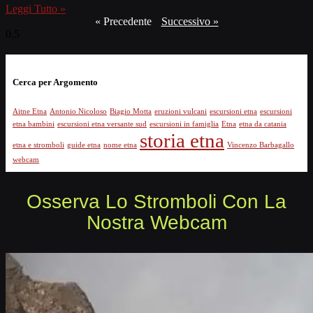
Leggi Tutto »
« Precedente
Successivo »
Cerca per Argomento
Aitne Etna
Antonio Nicoloso
Biagio Motta
eruzioni vulcani
escursioni etna
escursioni
etna bambini
escursioni etna versante sud
escursioni in famiglia
Etna
etna da catania
storia etna
etna e stromboli
guide etna
nome etna
Vincenzo Barbagallo
webcam
Osserva Lo Stromboli Con La
Nostra Webcam