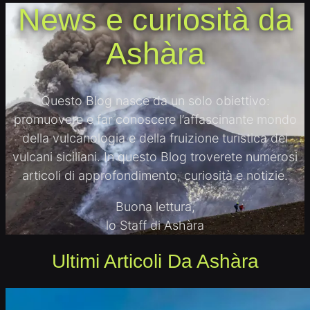
News e curiosità da
Ashàra
Questo Blog nasce da un solo obiettivo:
promuovere e far conoscere l’affascinante mondo
della vulcanologia e della fruizione turistica dei
vulcani siciliani. In questo Blog troverete numerosi
articoli di approfondimento, curiosità e notizie.
Buona lettura,
lo Staff di Ashàra
Ultimi Articoli Da Ashàra