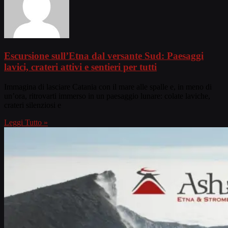
Escursione sull’Etna dal versante Sud: Paesaggi
lavici, crateri attivi e sentieri per tutti
Immagina di lasciare Catania con il mare alle spalle e, in meno di
un’ora, ritrovarti immerso in un paesaggio lunare: colate laviche,
crateri silenziosi e
Leggi Tutto »