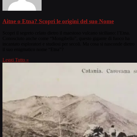
Aitne o Etna? Scopri le origini del suo Nome
Scopri il segreto celato dietro il maestoso vulcano siciliano: l’Etna.
Conosciuto anche come “Mongibello”, questo gigante di fuoco ha
incantato esploratori e studiosi per secoli. Ma cosa si nasconde dietro
il suo enigmatico nome “Etna”?
Leggi Tutto »