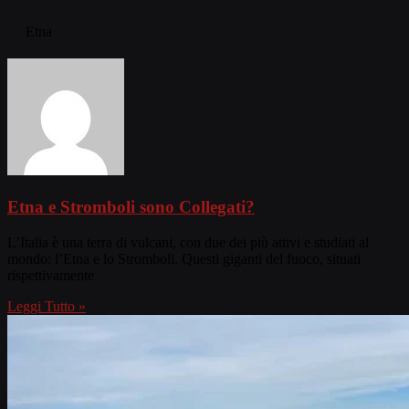
Etna
Etna e Stromboli sono Collegati?
L’Italia è una terra di vulcani, con due dei più attivi e studiati al
mondo: l’Etna e lo Stromboli. Questi giganti del fuoco, situati
rispettivamente
Leggi Tutto »