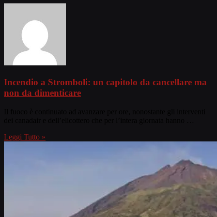
Incendio a Stromboli: un capitolo da cancellare ma
non da dimenticare
Il fuoco è continuato ad avanzare per ore, nonostante gli interventi
dei canadair e dell’elicottero che per l’intera giornata hanno …
Leggi Tutto »