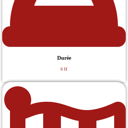
Durée
6 H