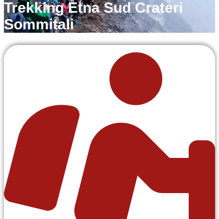
Trekking Etna Sud Crateri
Sommitali